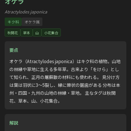
オケラ
Atractylodes japonica
キク科
オケラ属
秋開花
草本
山
小花集合
要点
オケラ（Atractylodes japonica）はキク科の植物。山地
の林縁や草地に生える多年草。古来より「をけら」とし
て知られ、正月の屠蘇散の材料にも使われる。 見分け方
は葉は羽状に3〜5裂し、縁に棘状の鋸歯がある 分布は本
州・四国・九州の山地の林縁・草地。 主なタグは秋開
花、草本、山、小花集合。
解説