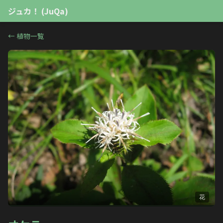
ジュカ！ (JuQa)
←
植物一覧
花