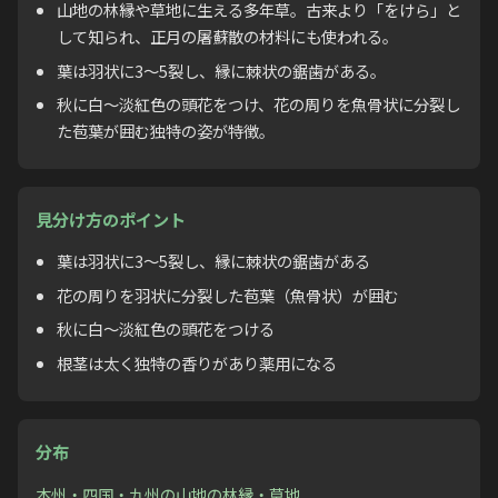
山地の林縁や草地に生える多年草。古来より「をけら」と
して知られ、正月の屠蘇散の材料にも使われる。
葉は羽状に3〜5裂し、縁に棘状の鋸歯がある。
秋に白〜淡紅色の頭花をつけ、花の周りを魚骨状に分裂し
た苞葉が囲む独特の姿が特徴。
見分け方のポイント
葉は羽状に3〜5裂し、縁に棘状の鋸歯がある
花の周りを羽状に分裂した苞葉（魚骨状）が囲む
秋に白〜淡紅色の頭花をつける
根茎は太く独特の香りがあり薬用になる
分布
本州・四国・九州の山地の林縁・草地