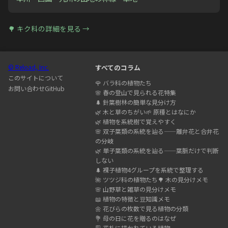
🌳
キク科
の詳細を見る →
© Reload, Inc.
すべてのコラム
このサイトについて
🌹
バラ科の植物たち
お問い合わせ
GitHub
🌸
春の登山で見られる花特集
🌲
針葉樹林の簡単な見分け方
🌿
木と草のちがい
🌱
原種とはなにか
🌿
植物を系統樹で覚えやすく
🌸
双子葉類の系統を辿る——離弁花と合弁花
の分岐
🌿
単子葉類の系統を辿る——葉脈だけで判断
しない
🌲
裸子植物4グループを系統で整理する
🌺
ツツジ科の植物たち
🌳
木の見分けメモ
🌸
山野草と雑草の見分けメモ
📖
植物の特徴と豆知識メモ
🌼
花びらの枚数で見る植物の分類
💐
母の日に花を贈るのはなぜ
🎴
花札に描かれている植物