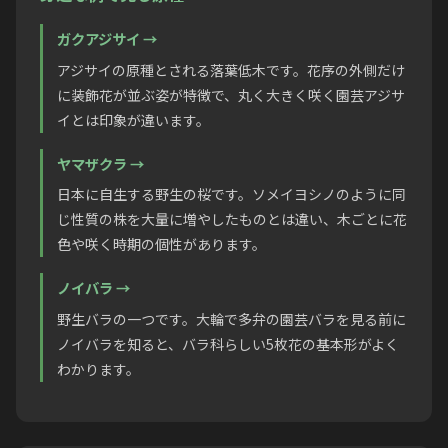
ガクアジサイ
→
アジサイの原種とされる落葉低木です。花序の外側だけ
に装飾花が並ぶ姿が特徴で、丸く大きく咲く園芸アジサ
イとは印象が違います。
ヤマザクラ
→
日本に自生する野生の桜です。ソメイヨシノのように同
じ性質の株を大量に増やしたものとは違い、木ごとに花
色や咲く時期の個性があります。
ノイバラ
→
野生バラの一つです。大輪で多弁の園芸バラを見る前に
ノイバラを知ると、バラ科らしい5枚花の基本形がよく
わかります。