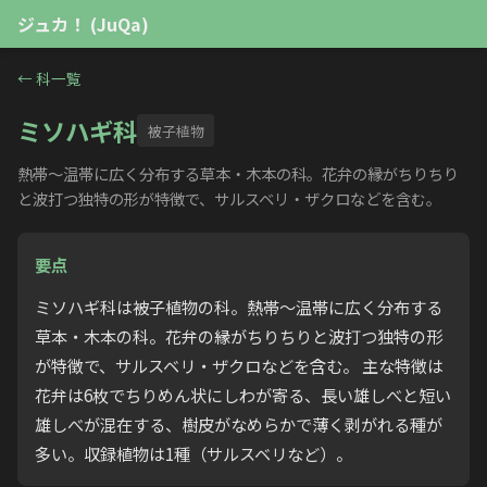
ジュカ！ (JuQa)
←
科一覧
ミソハギ科
被子植物
熱帯〜温帯に広く分布する草本・木本の科。花弁の縁がちりちり
と波打つ独特の形が特徴で、サルスベリ・ザクロなどを含む。
要点
ミソハギ科は被子植物の科。熱帯〜温帯に広く分布する
草本・木本の科。花弁の縁がちりちりと波打つ独特の形
が特徴で、サルスベリ・ザクロなどを含む。 主な特徴は
花弁は6枚でちりめん状にしわが寄る、長い雄しべと短い
雄しべが混在する、樹皮がなめらかで薄く剥がれる種が
多い。収録植物は1種（サルスベリなど）。