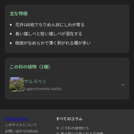
主な特徴
花弁は6枚でちりめん状にしわが寄る
長い雄しべと短い雄しべが混在する
樹皮がなめらかで薄く剥がれる種が多い
この科の植物（1種）
サルスベリ
→
Lagerstroemia indica
© Reload, Inc.
すべてのコラム
このサイトについて
🌹
バラ科の植物たち
お問い合わせ
GitHub
🌸
春の登山で見られる花特集