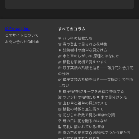
© Reload, Inc.
すべてのコラム
このサイトについて
🌹
バラ科の植物たち
お問い合わせ
GitHub
🌸
春の登山で見られる花特集
🌲
針葉樹林の簡単な見分け方
🌿
木と草のちがい
🌱
原種とはなにか
🌿
植物を系統樹で覚えやすく
🌸
双子葉類の系統を辿る——離弁花と合弁花
の分岐
🌿
単子葉類の系統を辿る——葉脈だけで判断
しない
🌲
裸子植物4グループを系統で整理する
🌺
ツツジ科の植物たち
🌳
木の見分けメモ
🌸
山野草と雑草の見分けメモ
📖
植物の特徴と豆知識メモ
🌼
花びらの枚数で見る植物の分類
💐
母の日に花を贈るのはなぜ
🎴
花札に描かれている植物
🌸
春の花の花言葉
💍
結婚式でつかう花たち
📜
和歌で詠まれた花たち