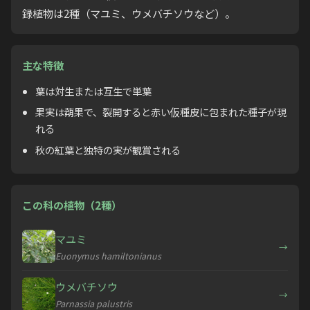
録植物は2種（マユミ、ウメバチソウなど）。
主な特徴
葉は対生または互生で単葉
果実は蒴果で、裂開すると赤い仮種皮に包まれた種子が現
れる
秋の紅葉と独特の実が観賞される
この科の植物（2種）
マユミ
→
Euonymus hamiltonianus
ウメバチソウ
→
Parnassia palustris