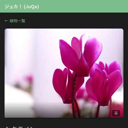
ジュカ！ (JuQa)
←
植物一覧
花