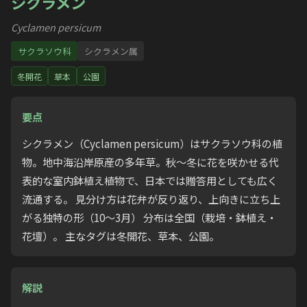
シクラメン
Cyclamen persicum
サクラソウ科
シクラメン属
冬開花
草本
公園
要点
シクラメン（Cyclamen persicum）はサクラソウ科の植
物。地中海沿岸原産の多年草。秋〜冬に花を咲かせる代
表的な室内鉢植え植物で、日本では贈答用としても広く
流通する。 見分け方は花弁が反り返り、上向きに立ち上
がる独特の形（10〜3月） 分布は全国（栽培・鉢植え・
花壇）。 主なタグは冬開花、草本、公園。
解説