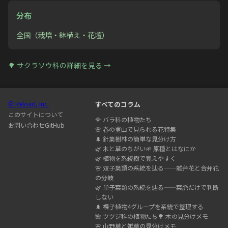
分布
全国（栽培・鉢植え・花壇）
🌳
サクラソウ科
の詳細を見る →
© Reload, Inc.
すべてのコラム
このサイトについて
🌹
バラ科の植物たち
お問い合わせ
GitHub
🌸
春の登山で見られる花特集
🌲
針葉樹林の簡単な見分け方
🌿
木と草のちがい
🌱
原種とはなにか
🌿
植物を系統樹で覚えやすく
🌸
双子葉類の系統を辿る——離弁花と合弁花
の分岐
🌿
単子葉類の系統を辿る——葉脈だけで判断
しない
🌲
裸子植物4グループを系統で整理する
🌺
ツツジ科の植物たち
🌳
木の見分けメモ
🌸
山野草と雑草の見分けメモ