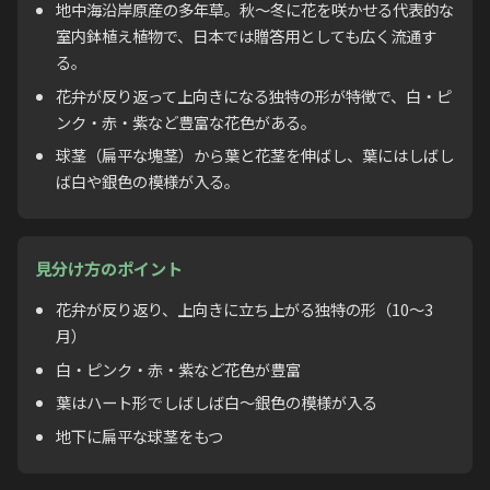
地中海沿岸原産の多年草。秋〜冬に花を咲かせる代表的な
室内鉢植え植物で、日本では贈答用としても広く流通す
る。
花弁が反り返って上向きになる独特の形が特徴で、白・ピ
ンク・赤・紫など豊富な花色がある。
球茎（扁平な塊茎）から葉と花茎を伸ばし、葉にはしばし
ば白や銀色の模様が入る。
見分け方のポイント
花弁が反り返り、上向きに立ち上がる独特の形（10〜3
月）
白・ピンク・赤・紫など花色が豊富
葉はハート形でしばしば白〜銀色の模様が入る
地下に扁平な球茎をもつ