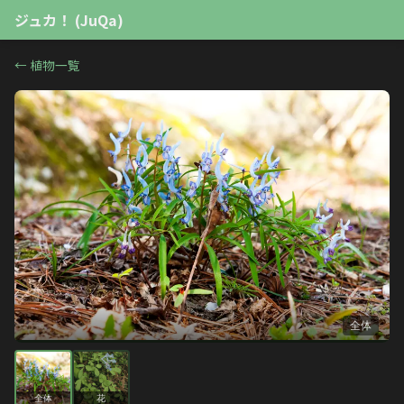
ジュカ！ (JuQa)
←
植物一覧
全体
全体
花