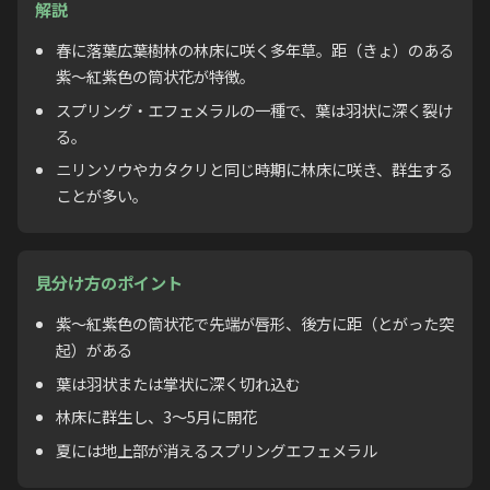
解説
春に落葉広葉樹林の林床に咲く多年草。距（きょ）のある
紫〜紅紫色の筒状花が特徴。
スプリング・エフェメラルの一種で、葉は羽状に深く裂け
る。
ニリンソウやカタクリと同じ時期に林床に咲き、群生する
ことが多い。
見分け方のポイント
紫〜紅紫色の筒状花で先端が唇形、後方に距（とがった突
起）がある
葉は羽状または掌状に深く切れ込む
林床に群生し、3〜5月に開花
夏には地上部が消えるスプリングエフェメラル