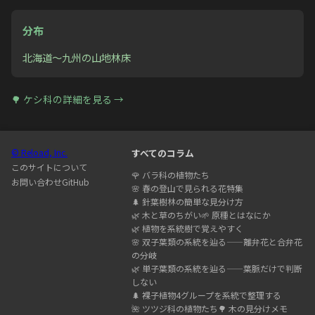
分布
北海道〜九州の山地林床
🌳
ケシ科
の詳細を見る →
© Reload, Inc.
すべてのコラム
このサイトについて
🌹
バラ科の植物たち
お問い合わせ
GitHub
🌸
春の登山で見られる花特集
🌲
針葉樹林の簡単な見分け方
🌿
木と草のちがい
🌱
原種とはなにか
🌿
植物を系統樹で覚えやすく
🌸
双子葉類の系統を辿る——離弁花と合弁花
の分岐
🌿
単子葉類の系統を辿る——葉脈だけで判断
しない
🌲
裸子植物4グループを系統で整理する
🌺
ツツジ科の植物たち
🌳
木の見分けメモ