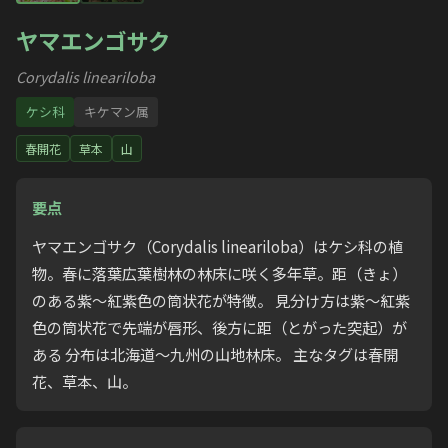
ヤマエンゴサク
Corydalis lineariloba
ケシ科
キケマン属
春開花
草本
山
要点
ヤマエンゴサク（Corydalis lineariloba）はケシ科の植
物。春に落葉広葉樹林の林床に咲く多年草。距（きょ）
のある紫〜紅紫色の筒状花が特徴。 見分け方は紫〜紅紫
色の筒状花で先端が唇形、後方に距（とがった突起）が
ある 分布は北海道〜九州の山地林床。 主なタグは春開
花、草本、山。