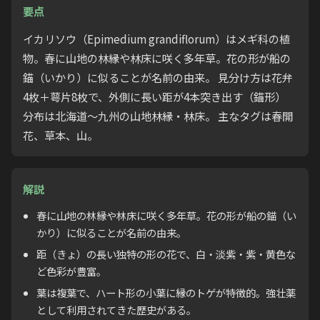
要点
イカリソウ（Epimedium grandiflorum）はメギ科の植
物。春に山地の林縁や林床に咲く多年草。花の形が船の
錨（いかり）に似ることが名前の由来。 見分け方は花弁
4枚＋萼片8枚で、外側に長い距が4本突き出す（錨形）
分布は北海道〜九州の山地林縁・林床。 主なタグは春開
花、草本、山。
解説
春に山地の林縁や林床に咲く多年草。花の形が船の錨（い
かり）に似ることが名前の由来。
距（きょ）の長い独特の形の花で、白・淡紫・紫・黄色な
ど色彩が豊富。
葉は複葉で、ハート形の小葉に縁のトゲが特徴的。強壮薬
として利用されてきた歴史がある。