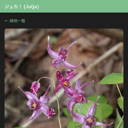
ジュカ！ (JuQa)
←
植物一覧