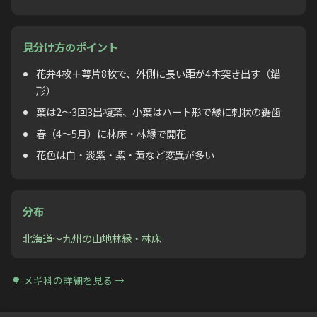
見分け方のポイント
花弁4枚＋萼片8枚で、外側に長い距が4本突き出す（錨
形）
葉は2〜3回3出複葉、小葉はハート形で縁に刺状の鋸歯
春（4〜5月）に林床・林縁で開花
花色は白・淡紫・紫・黄など変異が多い
分布
北海道〜九州の山地林縁・林床
🌳
メギ科
の詳細を見る →