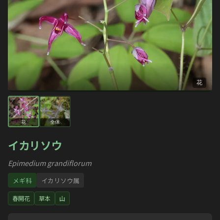
花
花
全体
イカリソウ
Epimedium grandiflorum
メギ科
イカリソウ属
春開花
草本
山