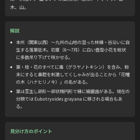
木、山。
解説
本州（関東以西）〜九州の山地の湿った林縁・谷沿いに自
生する落葉低木。初夏（6〜7月）に白い壺型小花を総状
に多数吊り下げて咲かせる。
葉・枝・花のすべてに毒（グラヤノトキシン）を含み、粉
末にすると鼻腔を刺激してくしゃみが出ることから「花嚏
の木（ハナヒリノキ）」の名がある。
葉は互生し卵形〜卵状楕円形で縁に細鋸歯がある。現在の
分類では Eubotryoides grayana に移される場合もあ
る。
見分け方のポイント