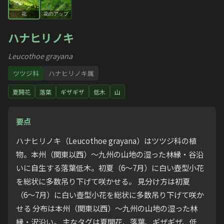
花
花のアップ
ハナヒリノキ
Leucothoe grayana
ツツジ科
ハナヒリノキ属
夏開花
落葉
ギザギザ
低木
山
要点
ハナヒリノキ（Leucothoe grayana）はツツジ科の植
物。本州（関東以西）〜九州の山地の湿った林縁・谷沿
いに自生する落葉低木。初夏（6〜7月）に白い壺型小花
を総状に多数吊り下げて咲かせる。 見分け方は初夏
（6〜7月）に白い壺型小花を総状に多数吊り下げて咲か
せる 分布は本州（関東以西）〜九州の山地の湿った林
縁・沢沿い。 主なタグは夏開花、落葉、ギザギザ、低