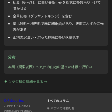
初夏（6〜7月）に白い壺型小花を総状に多数吊り下げて
咲かせる
全草に毒（グラヤノトキシン）を含む
葉は卵形〜楕円形で縁に細鋸歯があり、表面にわずかに光
沢がある
山地の沢沿い・湿った林縁に多い落葉低木
分布
本州（関東以西）〜九州の山地の湿った林縁・沢沿い
🌳
ツツジ科
の詳細を見る →
© Reload, Inc.
すべてのコラム
このサイトについて
🌹
バラ科の植物たち
お問い合わせ
GitHub