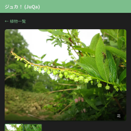
ジュカ！ (JuQa)
←
植物一覧
花