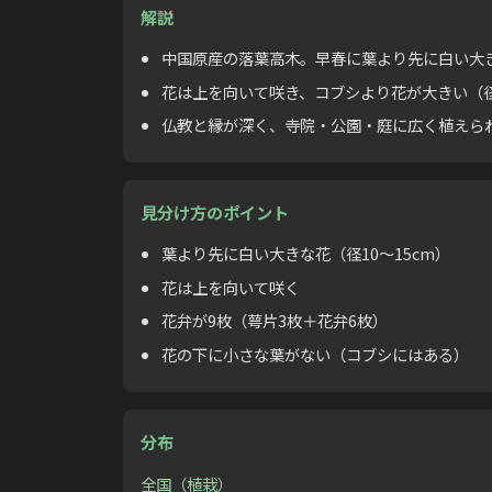
解説
中国原産の落葉高木。早春に葉より先に白い大
花は上を向いて咲き、コブシより花が大きい（径1
仏教と縁が深く、寺院・公園・庭に広く植えら
見分け方のポイント
葉より先に白い大きな花（径10〜15cm）
花は上を向いて咲く
花弁が9枚（萼片3枚＋花弁6枚）
花の下に小さな葉がない（コブシにはある）
分布
全国（植栽）