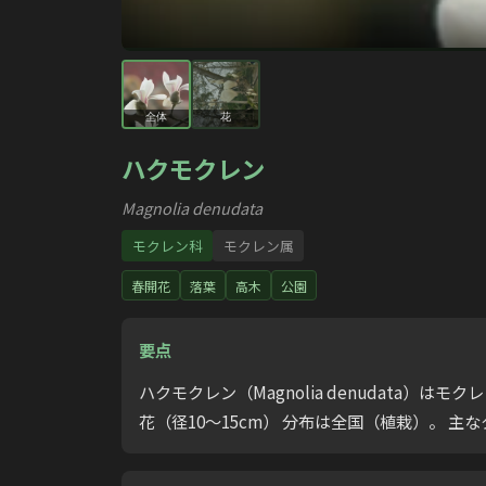
全体
花
ハクモクレン
Magnolia denudata
モクレン科
モクレン属
春開花
落葉
高木
公園
要点
ハクモクレン（Magnolia denudat
花（径10〜15cm） 分布は全国（植栽）。 