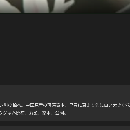
a）はモクレン科の植物。中国原産の落葉高木。早春に葉より先に白い大き
主なタグは春開花、落葉、高木、公園。