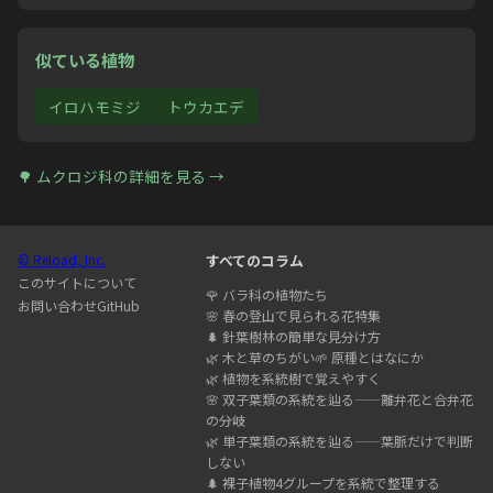
似ている植物
イロハモミジ
トウカエデ
🌳
ムクロジ科
の詳細を見る →
© Reload, Inc.
すべてのコラム
このサイトについて
🌹
バラ科の植物たち
お問い合わせ
GitHub
🌸
春の登山で見られる花特集
🌲
針葉樹林の簡単な見分け方
🌿
木と草のちがい
🌱
原種とはなにか
🌿
植物を系統樹で覚えやすく
🌸
双子葉類の系統を辿る——離弁花と合弁花
の分岐
🌿
単子葉類の系統を辿る——葉脈だけで判断
しない
🌲
裸子植物4グループを系統で整理する