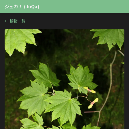
ジュカ！ (JuQa)
←
植物一覧