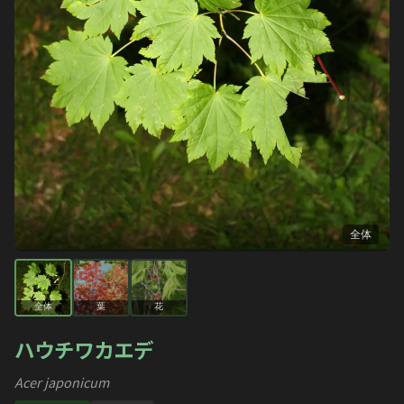
全体
全体
葉
花
ハウチワカエデ
Acer japonicum