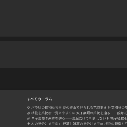
すべてのコラム
🌹
バラ科の植物たち
🌸
春の登山で見られる花特集
🌲
針葉樹林の
🌿
植物を系統樹で覚えやすく
🌸
双子葉類の系統を辿る——離弁
🌿
単子葉類の系統を辿る——葉脈だけで判断しない
🌲
裸子植物4
🌳
木の見分けメモ
🌸
山野草と雑草の見分けメモ
📖
植物の特徴と