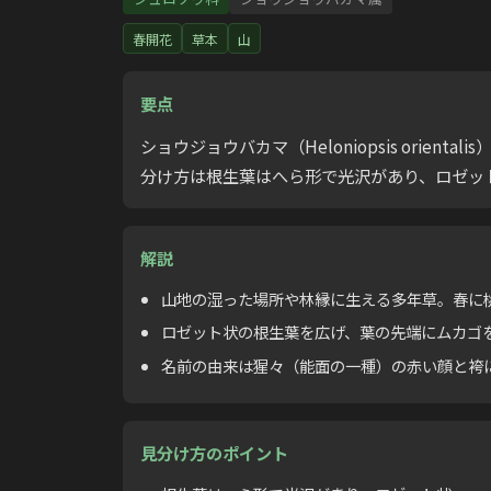
春開花
草本
山
要点
ショウジョウバカマ（Heloniopsis ori
分け方は根生葉はへら形で光沢があり、ロゼット
解説
山地の湿った場所や林縁に生える多年草。春に
ロゼット状の根生葉を広げ、葉の先端にムカゴ
名前の由来は猩々（能面の一種）の赤い顔と袴
見分け方のポイント