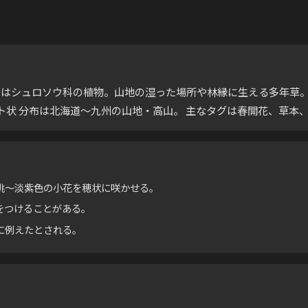
entalis）はシュロソウ科の植物。山地の湿った場所や林縁に生える多
状 分布は北海道〜九州の山地・高山。 主なタグは春開花、草本
桃〜淡紫色の小花を穂状に咲かせる。
をつけることがある。
に例えたとされる。