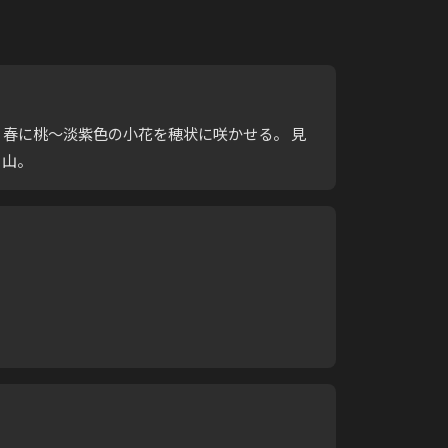
年草。春に桃〜淡紫色の小花を穂状に咲かせる。 見
、山。