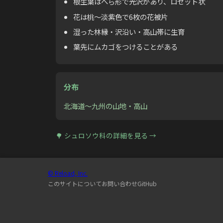
根生葉はへら形で光沢があり、ロゼット状
花は桃〜淡紫色で6枚の花被片
湿った林縁・沢沿い・高山帯に生育
葉先にムカゴをつけることがある
分布
北海道〜九州の山地・高山
🌳
シュロソウ科
の詳細を見る →
© Reload, Inc.
このサイトについて
お問い合わせ
GitHub