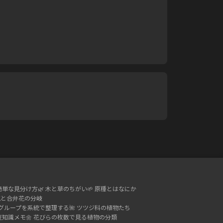
簡単な見分け方
🌿
木と草のちがい
🌱
原種とはなにか
花と合弁花の分岐
グループを系統で整理する
🌺
ツツジ科の植物たち
豆知識メモ
🌼
花びらの枚数で見る植物の分類