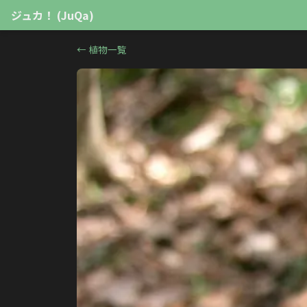
ジュカ！ (JuQa)
←
植物一覧