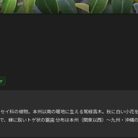
ザ
llus）はモクセイ科の植物。本州以南の暖地に生える常緑高木。秋に白
で、縁に鋭いトゲ状の鋸歯 分布は本州（関東以西）〜九州・沖縄