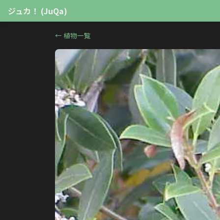
ジュカ！ (JuQa)
←
植物一覧