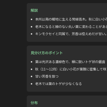
解説
本州以南の暖地に生える常緑高木。秋に白い小
老木になると棘のない丸い葉に変わることがあ
キンモクセイと同属で、芳香は控えめだが甘い
見分け方のポイント
葉は光沢ある濃緑色で、縁に鋭いトゲ状の鋸歯
秋（11〜12月）に白い小花が葉腋に密集して咲
甘い芳香を放つ
老木では葉のトゲが少なくなる
分布