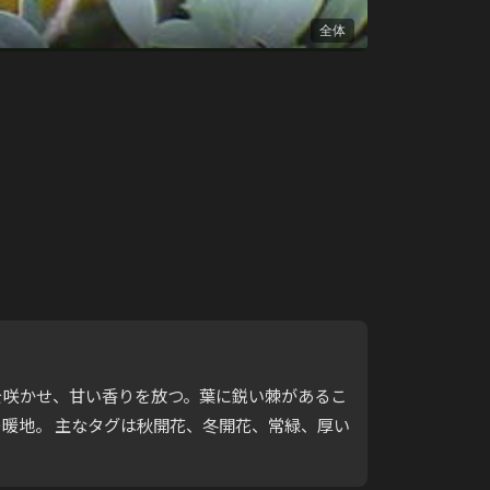
全体
い小花を咲かせ、甘い香りを放つ。葉に鋭い棘があるこ
の暖地。 主なタグは秋開花、冬開花、常緑、厚い