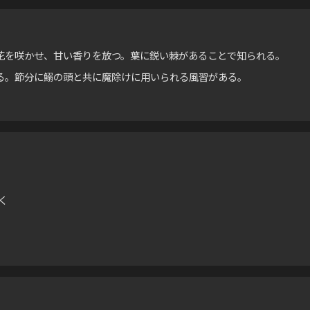
花を咲かせ、甘い香りを放つ。葉に鋭い棘があることで知られる。
る。節分に鰯の頭と共に魔除けに用いられる風習がある。
。
く