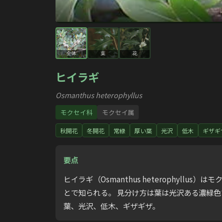
全体
葉
花
ヒイラギ
Osmanthus heterophyllus
モクセイ科
モクセイ属
秋開花
冬開花
常緑
厚い葉
光沢
低木
ギザギ
要点
ヒイラギ（Osmanthus heterophy
とで知られる。 見分け方は葉は光沢ある濃緑色
葉、光沢、低木、ギザギザ。