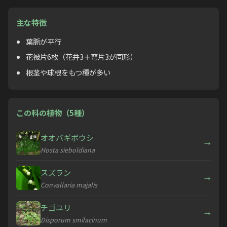
主な特徴
葉脈が平行
花被片6枚（花弁3＋萼片3が同形）
根茎や球根をもつ種が多い
この科の植物（5種）
オオバギボウシ
→
Hosta sieboldiana
スズラン
→
Convallaria majalis
チゴユリ
→
Disporum smilacinum