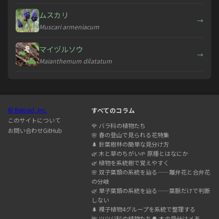
ムスカリ
→
Muscari armeniacum
マイヅルソウ
→
Maianthemum dilatatum
© Reload, Inc.
すべてのコラム
このサイトについて
🌹
バラ科の植物たち
お問い合わせ
GitHub
🌸
春の登山で見られる花特集
🌲
針葉樹林の簡単な見分け方
🌿
木と草のちがい
🌱
原種とはなにか
🌿
植物を系統樹で覚えやすく
🌸
双子葉類の系統を辿る——離弁花と合弁花
の分岐
🌿
単子葉類の系統を辿る——葉脈だけで判断
しない
🌲
裸子植物4グループを系統で整理する
🌺
ツツジ科の植物たち
🌳
木の見分けメモ