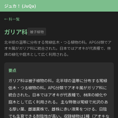
ジュカ！ (JuQa)
←
科一覧
ガリア科
被子植物
北半球の温帯に分布する常緑低木・つる植物の科。APG分類でア
オキ属がガリア科に統合された。日本ではアオキが代表種で、林
床の緑化や庭木として広く利用される。
要点
ガリア科は被子植物の科。北半球の温帯に分布する常緑
低木・つる植物の科。APG分類でアオキ属がガリア科に
統合された。日本ではアオキが代表種で、林床の緑化や
庭木として広く利用される。 主な特徴は常緑で光沢のあ
る厚い葉、雌雄異株で、雌株に赤い液果をつける、日陰
でも生育できる耐陰性が高い。収録植物は1種（アオキな