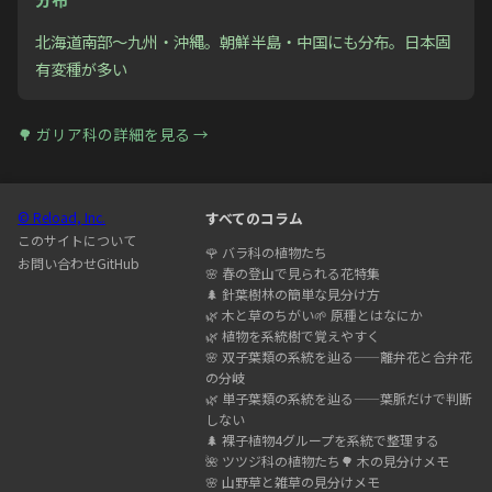
北海道南部〜九州・沖縄。朝鮮半島・中国にも分布。日本固
有変種が多い
🌳
ガリア科
の詳細を見る →
© Reload, Inc.
すべてのコラム
このサイトについて
🌹
バラ科の植物たち
お問い合わせ
GitHub
🌸
春の登山で見られる花特集
🌲
針葉樹林の簡単な見分け方
🌿
木と草のちがい
🌱
原種とはなにか
🌿
植物を系統樹で覚えやすく
🌸
双子葉類の系統を辿る——離弁花と合弁花
の分岐
🌿
単子葉類の系統を辿る——葉脈だけで判断
しない
🌲
裸子植物4グループを系統で整理する
🌺
ツツジ科の植物たち
🌳
木の見分けメモ
🌸
山野草と雑草の見分けメモ