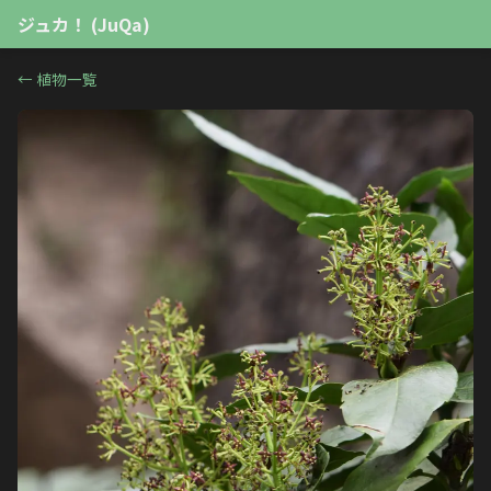
ジュカ！ (JuQa)
←
植物一覧