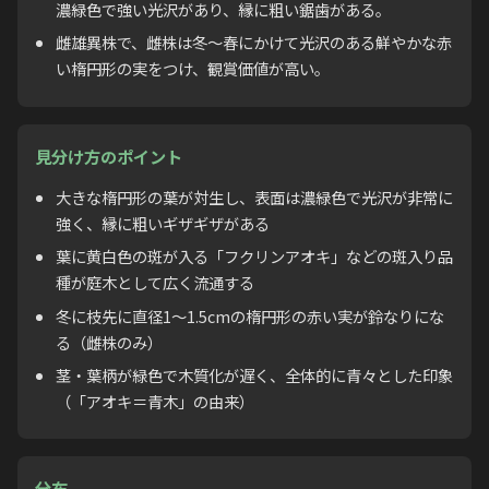
濃緑色で強い光沢があり、縁に粗い鋸歯がある。
雌雄異株で、雌株は冬〜春にかけて光沢のある鮮やかな赤
い楕円形の実をつけ、観賞価値が高い。
見分け方のポイント
大きな楕円形の葉が対生し、表面は濃緑色で光沢が非常に
強く、縁に粗いギザギザがある
葉に黄白色の斑が入る「フクリンアオキ」などの斑入り品
種が庭木として広く流通する
冬に枝先に直径1〜1.5cmの楕円形の赤い実が鈴なりにな
る（雌株のみ）
茎・葉柄が緑色で木質化が遅く、全体的に青々とした印象
（「アオキ＝青木」の由来）
分布