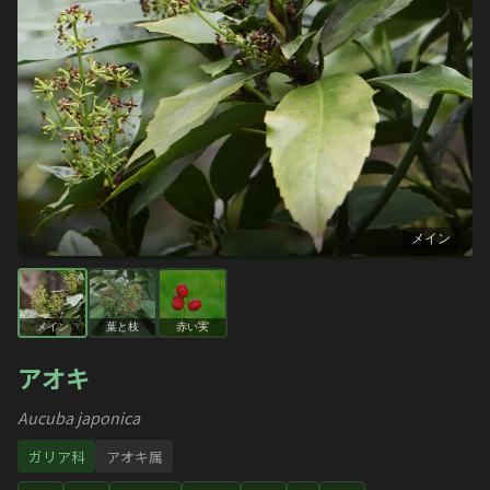
メイン
メイン
葉と枝
赤い実
アオキ
Aucuba japonica
ガリア科
アオキ属