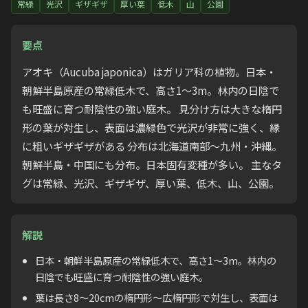
常緑
光沢
ギザギザ
厚い葉
低木
山
公園
要点
アオキ（Aucuba japonica）はガリア科の植物。日本・
朝鮮半島原産の常緑低木で、高さ1〜3m。林内の日陰で
も旺盛に育つ耐陰性の強い庭木。 見分け方は大きな楕円
形の葉が対生し、表面は濃緑色で光沢が非常に強く、縁
に粗いギザギザがある 分布は北海道南部〜九州・沖縄。
朝鮮半島・中国にも分布。日本固有変種が多い。 主なタ
グは常緑、光沢、ギザギザ、厚い葉、低木、山、公園。
解説
日本・朝鮮半島原産の常緑低木で、高さ1〜3m。林内の
日陰でも旺盛に育つ耐陰性の強い庭木。
葉は長さ8〜20cmの楕円形〜広楕円形で対生し、表面は