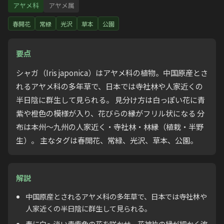
アヤメ科
アヤメ属
春開花
常緑
光沢
草本
公園
要点
シャガ（Iris japonica）はアヤメ科の植物。中国原産とさ
れるアヤメ科の多年草で、日本では寺社林や人家近くの
半日陰に群生して見られる。 見分け方は白っぽい花に青
紫や橙色の模様が入り、花びらの縁がフリル状になる 分
布は本州〜九州の人家近く・寺社林・林縁（植栽・半野
生）。 主なタグは春開花、常緑、光沢、草本、公園。
解説
中国原産とされるアヤメ科の多年草で、日本では寺社林や
人家近くの半日陰に群生して見られる。
春に白〜淡い青紫色の花を咲かせ、花被片の縁が細かく波