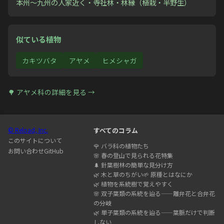
本州〜九州の人家近く・寺社林・林縁（植栽・半野生）
似ている植物
カキツバタ
アヤメ
ヒメシャガ
🌳
アヤメ科
の詳細を見る →
© Reload, Inc.
すべてのコラム
このサイトについて
🌹
バラ科の植物たち
お問い合わせ
GitHub
🌸
春の登山で見られる花特集
🌲
針葉樹林の簡単な見分け方
🌿
木と草のちがい
🌱
原種とはなにか
🌿
植物を系統樹で覚えやすく
🌸
双子葉類の系統を辿る——離弁花と合弁花
の分岐
🌿
単子葉類の系統を辿る——葉脈だけで判断
しない