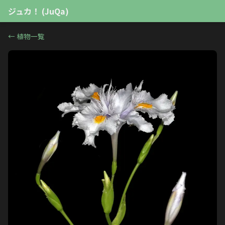
ジュカ！ (JuQa)
←
植物一覧