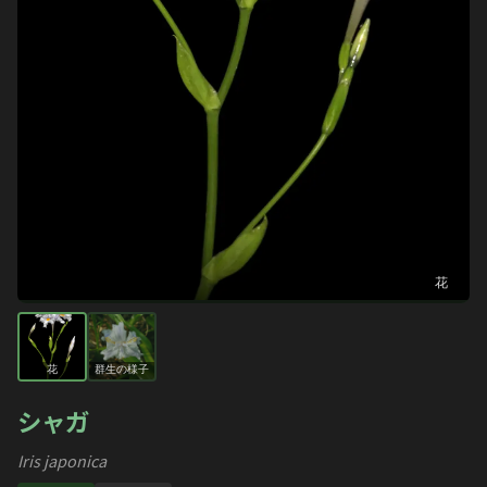
花
花
群生の様子
シャガ
Iris japonica