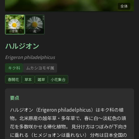
全体
全体
花
ハルジオン
Erigeron philadelphicus
キク科
ムカシヨモギ属
春開花
草本
雑草
小花集合
要点
ハルジオン（Erigeron philadelphicus）はキク科の植
物。北米原産の越年草・多年草で、春に白〜淡紅色の頭
花を多数咲かせる帰化植物。 見分け方はつぼみが下向き
に垂れる（ヒメジョオンは垂れない） 分布は日本全国の