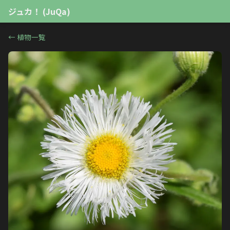
ジュカ！ (JuQa)
←
植物一覧