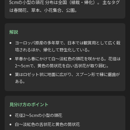
5cmの小型の頭花 分布は全国（植栽・帰化）。 主なタグ
は春開花、草本、小花集合、公園。
解説
ヨーロッパ原産の多年草で、日本では観賞用として広く栽
培されるほか、帰化して野生化している。
早春から春にかけて白〜淡紅色の頭花を咲かせる。花径は
2〜5cmで、黄色の筒状花を白い舌状花が取り囲む。
葉はロゼット状に地面に広がり、スプーン形で縁に鋸歯が
ある。
見分け方のポイント
花径2〜5cmの小型の頭花
白〜淡紅色の舌状花と黄色の筒状花