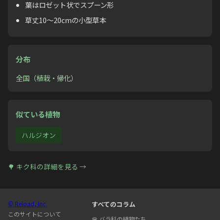
葉はロゼット状でスプーン形
草丈10〜20cmの小型草本
分布
全国（植栽・帰化）
似ている植物
ハルジオン
🌳
キク科
の詳細を見る →
© Reload, Inc.
すべてのコラム
このサイトについて
🌹
バラ科の植物たち