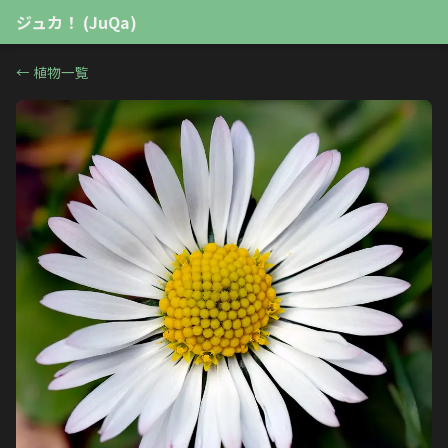
ジュカ！ (JuQa)
←
植物一覧