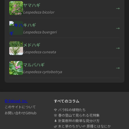
ヤマハギ
→
Lespedeza bicolor
キハギ
→
Lespedeza buergeri
メドハギ
→
Lespedeza cuneata
マルバハギ
→
Lespedeza cyrtobotrya
© Reload, Inc.
すべてのコラム
このサイトについて
🌹
バラ科の植物たち
お問い合わせ
GitHub
🌸
春の登山で見られる花特集
🌲
針葉樹林の簡単な見分け方
🌿
木と草のちがい
🌱
原種とはなにか