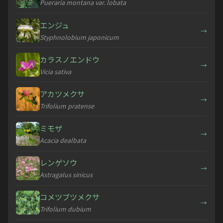
Pueraria montana var. lobata
エンジュ
→
Styphnolobium japonicum
カラスノエンドウ
→
Vicia sativa
アカツメクサ
→
Trifolium pratense
ミモザ
→
Acacia dealbata
レンゲソウ
→
Astragalus sinicus
コメツブツメクサ
→
Trifolium dubium