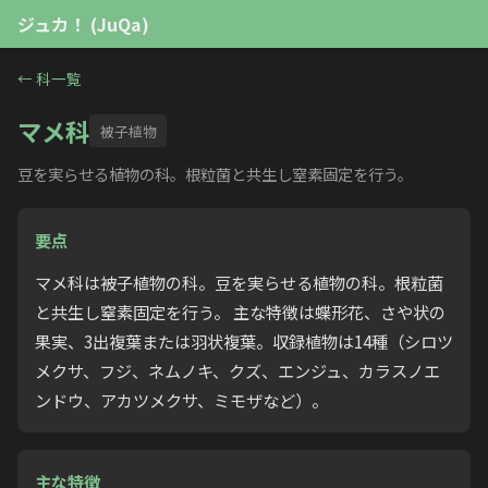
ジュカ！ (JuQa)
←
科一覧
マメ科
被子植物
豆を実らせる植物の科。根粒菌と共生し窒素固定を行う。
要点
マメ科は被子植物の科。豆を実らせる植物の科。根粒菌
と共生し窒素固定を行う。 主な特徴は蝶形花、さや状の
果実、3出複葉または羽状複葉。収録植物は14種（シロツ
メクサ、フジ、ネムノキ、クズ、エンジュ、カラスノエ
ンドウ、アカツメクサ、ミモザなど）。
主な特徴