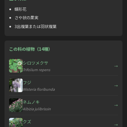
蝶形花
さや状の果実
3出複葉または羽状複葉
この科の植物（14種）
シロツメクサ
→
Trifolium repens
フジ
→
Wisteria floribunda
ネムノキ
→
Albizia julibrissin
クズ
→