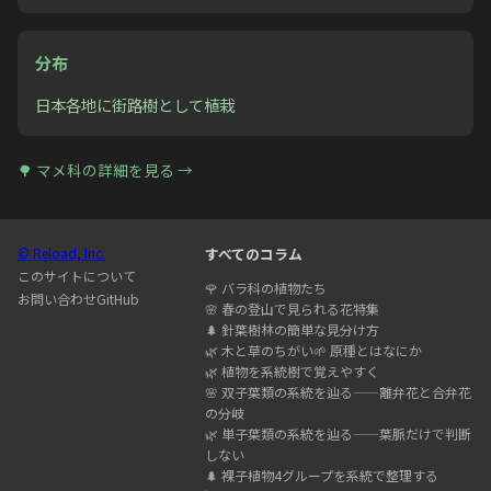
分布
日本各地に街路樹として植栽
🌳
マメ科
の詳細を見る →
© Reload, Inc.
すべてのコラム
このサイトについて
🌹
バラ科の植物たち
お問い合わせ
GitHub
🌸
春の登山で見られる花特集
🌲
針葉樹林の簡単な見分け方
🌿
木と草のちがい
🌱
原種とはなにか
🌿
植物を系統樹で覚えやすく
🌸
双子葉類の系統を辿る——離弁花と合弁花
の分岐
🌿
単子葉類の系統を辿る——葉脈だけで判断
しない
🌲
裸子植物4グループを系統で整理する