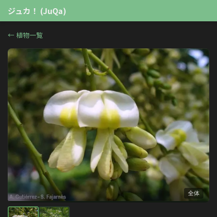
ジュカ！ (JuQa)
←
植物一覧
全体