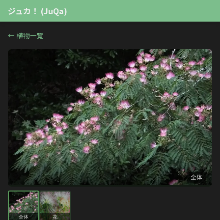
ジュカ！ (JuQa)
←
植物一覧
全体
全体
花