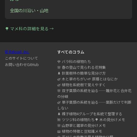
全国の川沿い・山地
🌳
マメ科
の詳細を見る →
© Reload, Inc.
すべてのコラム
このサイトについて
🌹
バラ科の植物たち
お問い合わせ
GitHub
🌸
春の登山で見られる花特集
🌲
針葉樹林の簡単な見分け方
🌿
木と草のちがい
🌱
原種とはなにか
🌿
植物を系統樹で覚えやすく
🌸
双子葉類の系統を辿る——離弁花と合弁花
の分岐
🌿
単子葉類の系統を辿る——葉脈だけで判断
しない
🌲
裸子植物4グループを系統で整理する
🌺
ツツジ科の植物たち
🌳
木の見分けメモ
🌸
山野草と雑草の見分けメモ
📖
植物の特徴と豆知識メモ
🌼
花びらの枚数で見る植物の分類