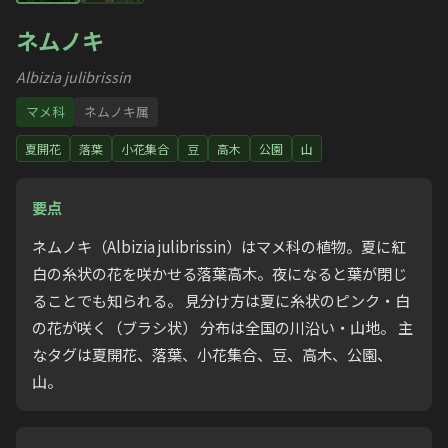
ネムノキ
Albizia julibrissin
マメ科
ネムノキ属
夏開花
落葉
小花集合
豆
高木
公園
山
要点
ネムノキ（Albizia julibrissin）はマメ科の植物。夏に紅
白の糸状の花を咲かせる落葉高木。夜になると葉が閉じ
ることでも知られる。 見分け方は夏に糸状のピンク・白
の花が咲く（ブラシ状） 分布は全国の川沿い・山地。 主
なタグは夏開花、落葉、小花集合、豆、高木、公園、
山。