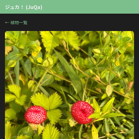
ジュカ！ (JuQa)
←
植物一覧