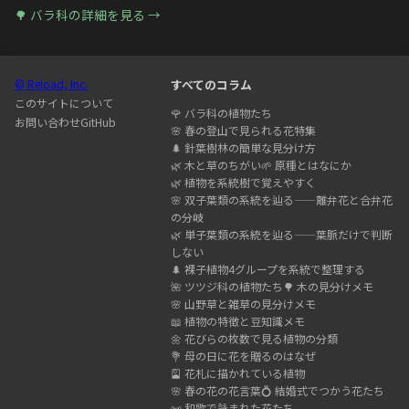
🌳
バラ科
の詳細を見る →
© Reload, Inc.
すべてのコラム
このサイトについて
🌹
バラ科の植物たち
お問い合わせ
GitHub
🌸
春の登山で見られる花特集
🌲
針葉樹林の簡単な見分け方
🌿
木と草のちがい
🌱
原種とはなにか
🌿
植物を系統樹で覚えやすく
🌸
双子葉類の系統を辿る——離弁花と合弁花
の分岐
🌿
単子葉類の系統を辿る——葉脈だけで判断
しない
🌲
裸子植物4グループを系統で整理する
🌺
ツツジ科の植物たち
🌳
木の見分けメモ
🌸
山野草と雑草の見分けメモ
📖
植物の特徴と豆知識メモ
🌼
花びらの枚数で見る植物の分類
💐
母の日に花を贈るのはなぜ
🎴
花札に描かれている植物
🌸
春の花の花言葉
💍
結婚式でつかう花たち
📜
和歌で詠まれた花たち