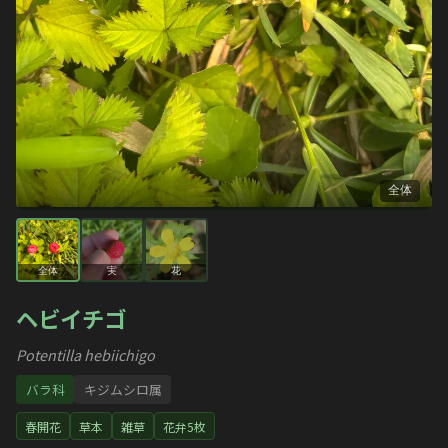
全体
全体
実
花
ヘビイチゴ
Potentilla hebiichigo
バラ科
キジムシロ属
春開花
草本
雑草
花弁5枚