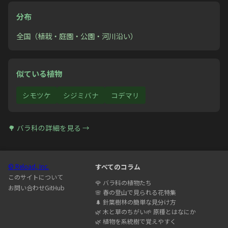
分布
全国（植栽・庭園・公園・河川沿い）
似ている植物
シモツケ
シジミバナ
コデマリ
🌳
バラ科
の詳細を見る →
© Reload, Inc.
すべてのコラム
このサイトについて
🌹
バラ科の植物たち
お問い合わせ
GitHub
🌸
春の登山で見られる花特集
🌲
針葉樹林の簡単な見分け方
🌿
木と草のちがい
🌱
原種とはなにか
🌿
植物を系統樹で覚えやすく