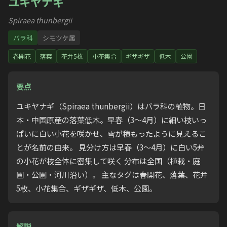
ユキヤナギ
Spiraea thunbergii
バラ科
シモツケ属
春開花
落葉
花弁5枚
小花集合
ギザギザ
低木
公園
要点
ユキヤナギ（Spiraea thunbergii）はバラ科の植物。日
本・中国原産の落葉低木。早春（3〜4月）に細い枝いっ
ぱいに白い小花を咲かせ、雪が積もったように見えるこ
とが名前の由来。 見分け方は早春（3〜4月）に白い5弁
の小花が枝全体に密集して咲く 分布は全国（植栽・庭
園・公園・河川沿い）。 主なタグは春開花、落葉、花弁
5枚、小花集合、ギザギザ、低木、公園。
解説