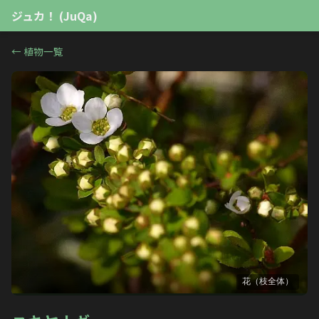
ジュカ！ (JuQa)
←
植物一覧
花（枝全体）