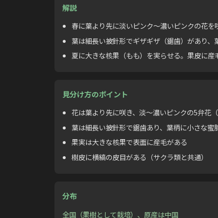
解説
春に葉より先に淡いピンク〜濃いピンクの花を
葉は細長い披針形でギザギザ（鋸歯）があり、
夏に大きな核果（もも）を実らせる。果皮に産
見分け方のポイント
花は葉より先に咲き、淡〜濃いピンクの5弁花（
葉は細長い披針形で鋸歯あり、葉柄に小さな蜜
果実は大きな核果で表面に産毛がある
樹皮に横縞の皮目がある（サクラ類と共通）
分布
全国（果樹として栽培）、原産は中国