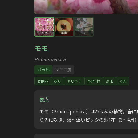
全体
果実
花
モモ
Prunus persica
バラ科
スモモ属
春開花
落葉
ギザギザ
花弁5枚
高木
公園
要点
モモ（Prunus persica）はバラ科の
り先に咲き、淡〜濃いピンクの5弁花（3〜4月