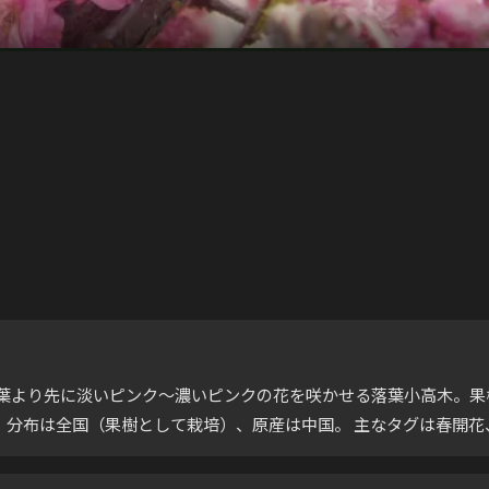
植物。春に葉より先に淡いピンク〜濃いピンクの花を咲かせる落葉小高木
） 分布は全国（果樹として栽培）、原産は中国。 主なタグは春開