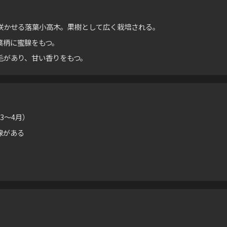
咲かせる落葉小高木。果樹として広く栽培される。
葉柄に蜜腺をもつ。
毛があり、甘い香りをもつ。
3〜4月）
腺がある