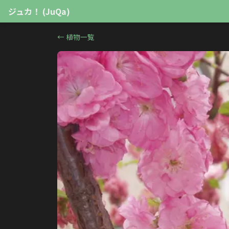
ジュカ！ (JuQa)
←
植物一覧