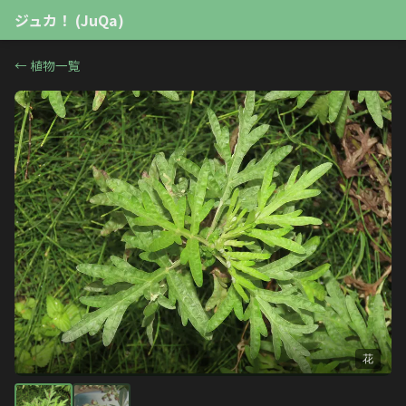
ジュカ！ (JuQa)
←
植物一覧
花