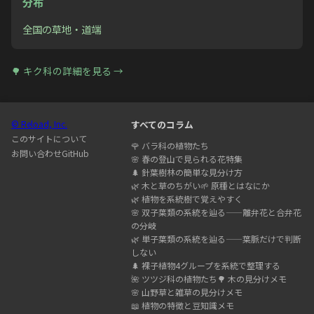
分布
全国の草地・道端
🌳
キク科
の詳細を見る →
© Reload, Inc.
すべてのコラム
このサイトについて
🌹
バラ科の植物たち
お問い合わせ
GitHub
🌸
春の登山で見られる花特集
🌲
針葉樹林の簡単な見分け方
🌿
木と草のちがい
🌱
原種とはなにか
🌿
植物を系統樹で覚えやすく
🌸
双子葉類の系統を辿る——離弁花と合弁花
の分岐
🌿
単子葉類の系統を辿る——葉脈だけで判断
しない
🌲
裸子植物4グループを系統で整理する
🌺
ツツジ科の植物たち
🌳
木の見分けメモ
🌸
山野草と雑草の見分けメモ
📖
植物の特徴と豆知識メモ