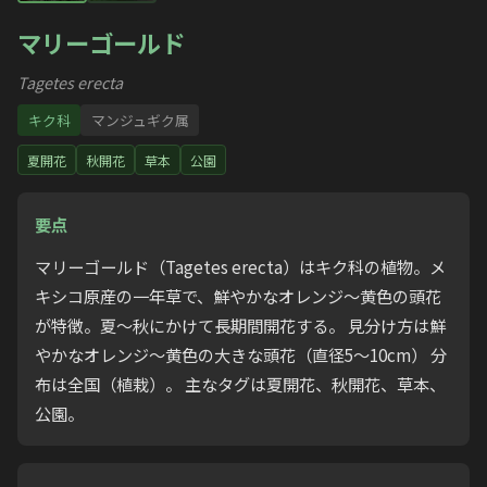
マリーゴールド
Tagetes erecta
キク科
マンジュギク属
夏開花
秋開花
草本
公園
要点
マリーゴールド（Tagetes erecta）はキク科の植物。メ
キシコ原産の一年草で、鮮やかなオレンジ〜黄色の頭花
が特徴。夏〜秋にかけて長期間開花する。 見分け方は鮮
やかなオレンジ〜黄色の大きな頭花（直径5〜10cm） 分
布は全国（植栽）。 主なタグは夏開花、秋開花、草本、
公園。