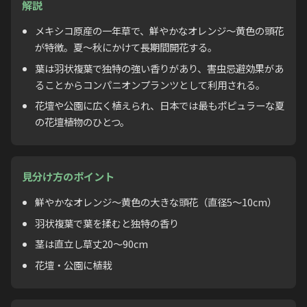
解説
メキシコ原産の一年草で、鮮やかなオレンジ〜黄色の頭花
が特徴。夏〜秋にかけて長期間開花する。
葉は羽状複葉で独特の強い香りがあり、害虫忌避効果があ
ることからコンパニオンプランツとして利用される。
花壇や公園に広く植えられ、日本では最もポピュラーな夏
の花壇植物のひとつ。
見分け方のポイント
鮮やかなオレンジ〜黄色の大きな頭花（直径5〜10cm）
羽状複葉で葉を揉むと独特の香り
茎は直立し草丈20〜90cm
花壇・公園に植栽