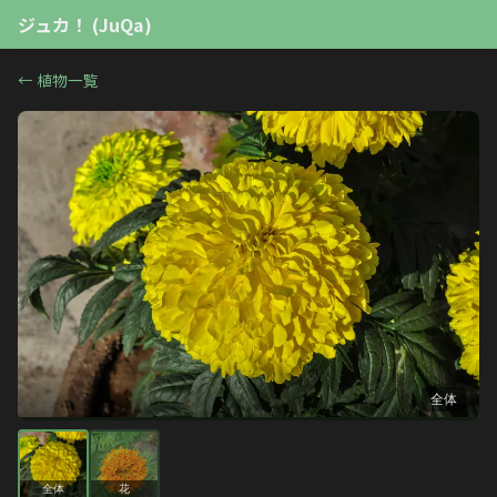
ジュカ！ (JuQa)
←
植物一覧
全体
全体
花