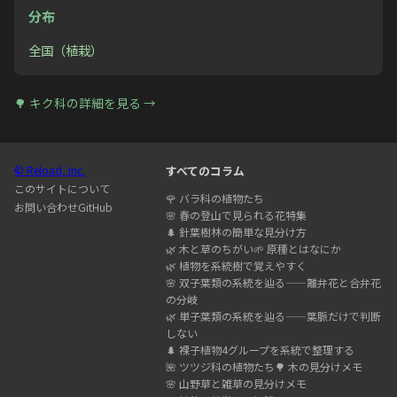
分布
全国（植栽）
🌳
キク科
の詳細を見る →
© Reload, Inc.
すべてのコラム
このサイトについて
🌹
バラ科の植物たち
お問い合わせ
GitHub
🌸
春の登山で見られる花特集
🌲
針葉樹林の簡単な見分け方
🌿
木と草のちがい
🌱
原種とはなにか
🌿
植物を系統樹で覚えやすく
🌸
双子葉類の系統を辿る——離弁花と合弁花
の分岐
🌿
単子葉類の系統を辿る——葉脈だけで判断
しない
🌲
裸子植物4グループを系統で整理する
🌺
ツツジ科の植物たち
🌳
木の見分けメモ
🌸
山野草と雑草の見分けメモ