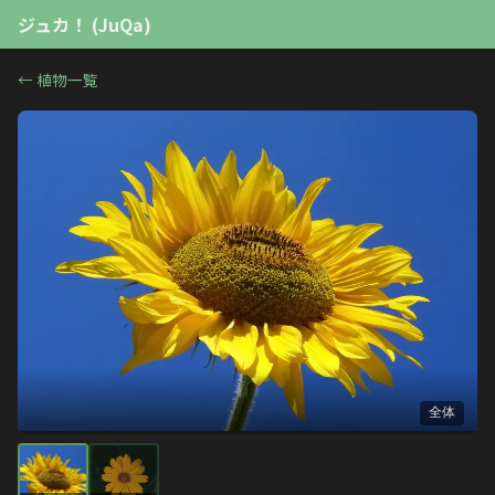
ジュカ！ (JuQa)
←
植物一覧
全体