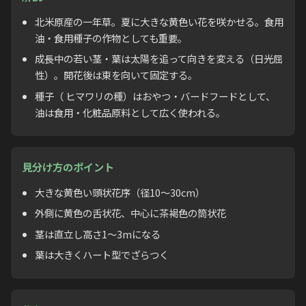
北米原産の一年草。夏に大きな黄色い花を咲かせる。食用
油・食用種子の作物としても重要。
成長中の若い茎・葉は太陽を追って向きを変える（日光屈
性）。開花後は東を向いて固定する。
種子（ ヒマワリの種）はおやつ・バードフードとして、
油は食用・化粧品原料として広く使われる。
見分け方のポイント
大きな黄色い頭状花序（径10〜30cm）
外側に黄色の舌状花、中心に茶褐色の筒状花
茎は直立し高さ1〜3mになる
葉は大きくハート型でざらつく