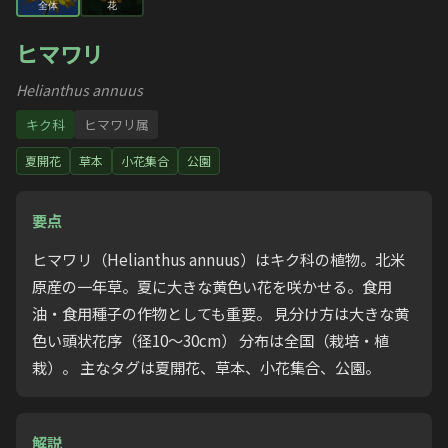
全体
花
ヒマワリ
Helianthus annuus
キク科
ヒマワリ属
夏開花
草本
小花集合
公園
要点
ヒマワリ（Helianthus annuus）はキク科の植物。北米
原産の一年草。夏に大きな黄色い花を咲かせる。食用
油・食用種子の作物としても重要。 見分け方は大きな黄
色い頭状花序（径10〜30cm） 分布は全国（栽培・植
栽）。 主なタグは夏開花、草本、小花集合、公園。
解説