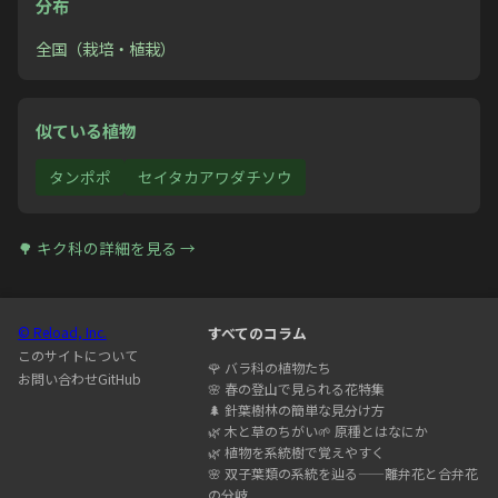
分布
全国（栽培・植栽）
似ている植物
タンポポ
セイタカアワダチソウ
🌳
キク科
の詳細を見る →
© Reload, Inc.
すべてのコラム
このサイトについて
🌹
バラ科の植物たち
お問い合わせ
GitHub
🌸
春の登山で見られる花特集
🌲
針葉樹林の簡単な見分け方
🌿
木と草のちがい
🌱
原種とはなにか
🌿
植物を系統樹で覚えやすく
🌸
双子葉類の系統を辿る——離弁花と合弁花
の分岐