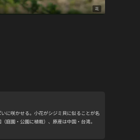
花
枝いっぱいに咲かせる。小花がシジミ貝に似ることが名
全国（庭園・公園に植栽）、原産は中国・台湾。