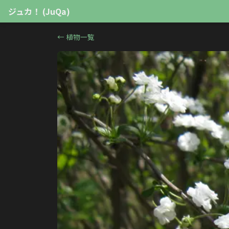
ジュカ！ (JuQa)
←
植物一覧