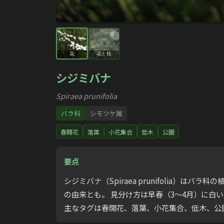
花
花と枝
シジミバナ
Spiraea prunifolia
バラ科
シモツケ属
春開花
落葉
小花集合
低木
公園
要点
シジミバナ（Spiraea prunifolia
の由来とも。 見分け方は早春（3〜4月）に白
主なタグは春開花、落葉、小花集合、低木、公