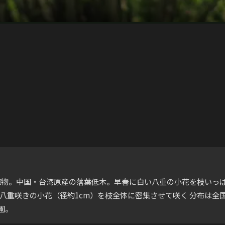
）はバラ科の植物。中国・台湾原産の落葉低木。早春に白い八重の小花を
い八重咲きの小花（径約1cm）を枝全体に密集させて咲く 分布は
園。