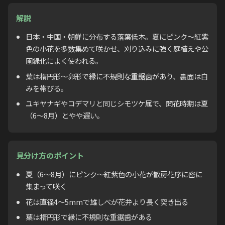
解説
日本・中国・朝鮮に分布する落葉低木。夏にピンク〜紅紫
色の小花を多数集めて咲かせ、刈り込みに強く庭植えや公
園緑化によく使われる。
葉は楕円形〜卵形で縁に不規則な重鋸歯があり、裏面は白
みを帯びる。
ユキヤナギやコデマリと同じシモツケ属で、開花時期は夏
（6〜8月）とやや遅い。
見分け方のポイント
夏（6〜8月）にピンク〜紅紫色の小花が散房花序に密に
集まって咲く
花は直径4〜5mmで雄しべが花弁より長く突き出る
葉は楕円形で縁に不規則な重鋸歯がある