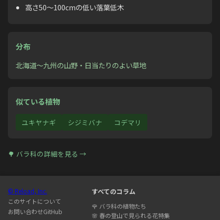
高さ50〜100cmの低い落葉低木
分布
北海道〜九州の山野・日当たりのよい草地
似ている植物
ユキヤナギ
シジミバナ
コデマリ
🌳
バラ科
の詳細を見る →
© Reload, Inc.
すべてのコラム
このサイトについて
🌹
バラ科の植物たち
お問い合わせ
GitHub
🌸
春の登山で見られる花特集