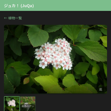
ジュカ！ (JuQa)
←
植物一覧
花
花序のアッ
花
プ