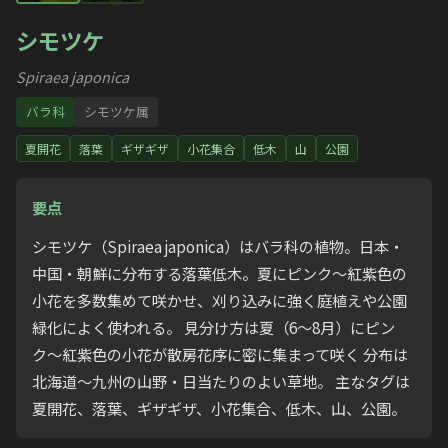
シモツケ
Spiraea japonica
バラ科
シモツケ属
夏開花
落葉
ギザギザ
小花集合
低木
山
公園
要点
シモツケ（Spiraea japonica）はバラ科の植物。日本・
中国・朝鮮に分布する落葉低木。夏にピンク〜紅紫色の
小花を多数集めて咲かせ、刈り込みに強く庭植えや公園
緑化によく使われる。 見分け方は夏（6〜8月）にピン
ク〜紅紫色の小花が散房花序に密に集まって咲く 分布は
北海道〜九州の山野・日当たりのよい草地。 主なタグは
夏開花、落葉、ギザギザ、小花集合、低木、山、公園。